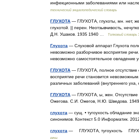
инфекционными заболеваниями или насл
технический энциклопедический словарь
ГЛУХОТА
— ГЛУХОТА, глухоты, мн. нет, же
глухотой. || перен. Неотзывчивость, нечут
Д.Н. Ушаков. 1935 1940 …
Толковый словарь
Глухота
— Слуховой аппарат Глухота полно
невозможно разборчивое восприятие речи.
невозможно самостоятельное овладение 
ГЛУХОТА
— ГЛУХОТА, полное отсутствие с
восприятие речи становится невозможным
различных заболеваний (внутреннего уха,
ГЛУХОТА
— ГЛУХОТА, ы, жен. Отсутствие и
Ожегова. С.И. Ожегов, Н.Ю. Шведова. 19
глухота
— сущ. • тугоухость обладание зн
синонимов. Контекст 5.0 Информатик. 2012
глухота
— ГЛУХОТА, тугоухость ГЛУХОЙ
речи