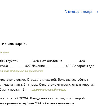
Глюкокортикоиды
угих словарях:
дарение
оты............... 420 Пат. анатомия................. 424
а................. 427 Лечение..................... 429 Аппараты для
ольшая медицинская энциклопедия
тсутствие слуха. Страдать глухотой. Болезнь усугубляет
, частичная г. 2. к чему. Отсутствие чуткости, отзывчивости;
обам, к поэзии. 3 …
Энциклопедический словарь
я потеря СЛУХА. Кондуктивная глухота, при которой
ным органам в глубине УХА, обычно вызывается