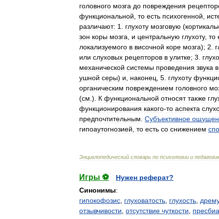
головного
мозга
до
повреждения
рецептор
функциональной
,
то
есть
психогенной
,
ист
различают:
1
.
глухоту
мозговую
(
кортикаль
зон
коры
мозга
,
и
центральную
глухоту
,
то
локализуемого
в
височной
коре
мозга
);
2
.
г
или
слуховых
рецепторов
в
улитке
;
3
.
глух
механической
системы
проведения
звука
в
ушной
серы
)
и
,
наконец
,
5
.
глухоту
функци
органическим
повреждением
головного
мо
(
см
.).
К
функциональной
относят
также
глу
функционирования
какого
-
то
аспекта
слух
предпочтительным
.
Субъективное
ощущен
гипоаутогнозией
,
то
есть
со
снижением
сп
Энциклопедический
словарь
по
психологии
и
педагоги
Игры ⚽
Нужен реферат?
Синонимы
:
гипокофозис
,
глуховатость
,
глухость
,
дрему
отзывчивости
,
отсутствие чуткости
,
пресбиа