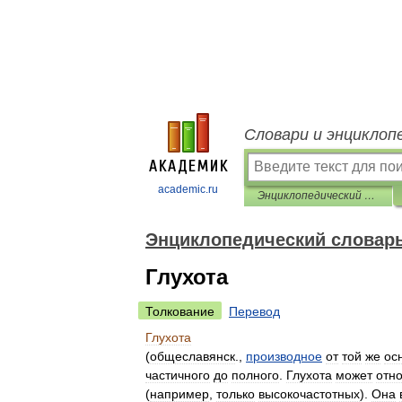
Словари и энциклоп
academic.ru
Энциклопедический словарь по психологии и педагогике
Энциклопедический словарь
Глухота
Толкование
Перевод
Глухота
(
общеславянск
.,
производное
от
той
же
ос
частичного
до
полного
.
Глухота
может
отн
(
например
,
только
высокочастотных
).
Она