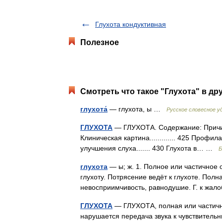
Глухота кондуктивная
Полезное
Смотреть что такое "Глухота" в др
глухота́
— глухота, ы …
Русское словесное у
ГЛУХОТА
— ГЛУХОТА. Содержание: Причины глух
Клиническая картина............. 425 Профилактик
улучшения слуха....... 430 Глухота в… …
Б
глухота
— ы; ж. 1. Полное или частичное о
глухоту. Потрясение ведёт к глухоте. Полная
невосприимчивость, равнодушие. Г. к жал
ГЛУХОТА
— ГЛУХОТА, полная или частична
нарушается передача звука к чувствитель