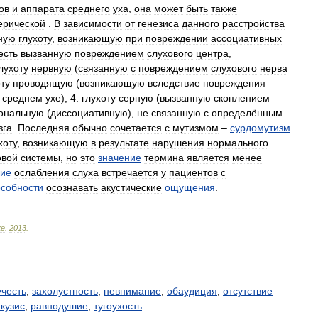
ов
и
аппарата
среднего
уха
,
она
может
быть
также
ерической
.
В
зависимости
от
генезиса
данного
расстройства
ную
глухоту
,
возникающую
при
повреждении
ассоциативных
есть
вызванную
повреждением
слухового
центра
,
лухоту
нервную
(
связанную
с
повреждением
слухового
нерва
оту
проводящую
(
возникающую
вследствие
повреждения
среднем
ухе
),
4
.
глухоту
серную
(
вызванную
скоплением
ональную
(
диссоциативную
),
не
связанную
с
определённым
зга
.
Последняя
обычно
сочетается
с
мутизмом
–
сурдомутизм
хоту
,
возникающую
в
результате
нарушения
нормального
овой
системы
,
но
это
значение
термина
является
менее
ие
ослабления
слуха
встречается
у
пациентов
с
особности
осознавать
акустические
ощущения
.
ке
.
2013
.
честь
,
захолустность
,
невнимание
,
обаудиция
,
отсутствие
кузис
,
равнодушие
,
тугоухость