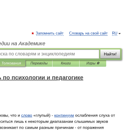
Запомнить сайт
Словарь на свой сайт
RU
едии на Академике
Найти!
Толкования
Переводы
Книги
Игры ⚽
 по психологии и педагогике
новы
,
что
и
слово
«
глупый
) -
континуум
ослабления
слуха
от
оситься
лишь
к
некоторым
диапазанам
слышимых
звуков
возникает
по
самым
разным
причинам
-
от
поражения